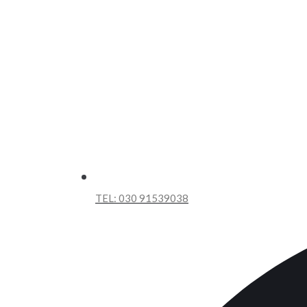
TEL:
030 91539038