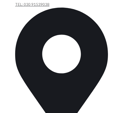
TEL:
030 91539038