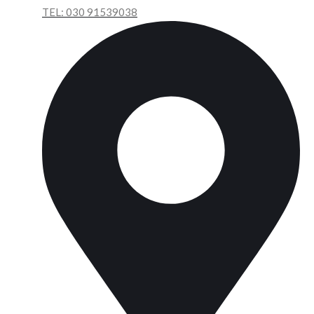
TEL:
030 91539038